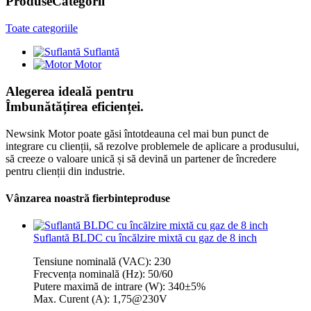
Produse
Categorii
Toate categoriile
Suflantă
Motor
Alegerea ideală pentru
Îmbunătățirea eficienței.
Newsink Motor poate găsi întotdeauna cel mai bun punct de
integrare cu clienții, să rezolve problemele de aplicare a produsului,
să creeze o valoare unică și să devină un partener de încredere
pentru clienții din industrie.
Vânzarea noastră fierbinte
produse
Suflantă BLDC cu încălzire mixtă cu gaz de 8 inch
Tensiune nominală (VAC): 230
Frecvența nominală (Hz): 50/60
Putere maximă de intrare (W): 340±5%
Max. Curent (A): 1,75@230V