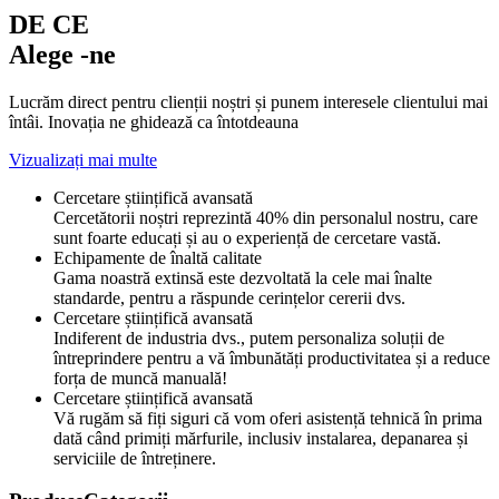
DE CE
Alege -ne
Lucrăm direct pentru clienții noștri și punem interesele clientului mai
întâi. Inovația ne ghidează ca întotdeauna
Vizualizați mai multe
Cercetare științifică avansată
Cercetătorii noștri reprezintă 40% din personalul nostru, care
sunt foarte educați și au o experiență de cercetare vastă.
Echipamente de înaltă calitate
Gama noastră extinsă este dezvoltată la cele mai înalte
standarde, pentru a răspunde cerințelor cererii dvs.
Cercetare științifică avansată
Indiferent de industria dvs., putem personaliza soluții de
întreprindere pentru a vă îmbunătăți productivitatea și a reduce
forța de muncă manuală!
Cercetare științifică avansată
Vă rugăm să fiți siguri că vom oferi asistență tehnică în prima
dată când primiți mărfurile, inclusiv instalarea, depanarea și
serviciile de întreținere.