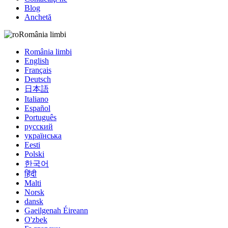
Blog
Anchetă
România limbi
România limbi
English
Français
Deutsch
日本語
Italiano
Español
Português
русский
українська
Eesti
Polski
한국어
हिंदी
Malti
Norsk
dansk
Gaeilgenah Éireann
O'zbek