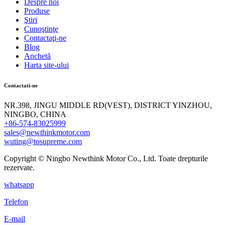
Despre noi
Produse
Ştiri
Cunoştinţe
Contactaţi-ne
Blog
Anchetă
Harta site-ului
Contactati-ne
NR.398, JINGU MIDDLE RD(VEST), DISTRICT YINZHOU,
NINGBO, CHINA
+86-574-83025999
sales@newthinkmotor.com
wuting@tosupreme.com
Copyright © Ningbo Newthink Motor Co., Ltd. Toate drepturile
rezervate.
whatsapp
Telefon
E-mail