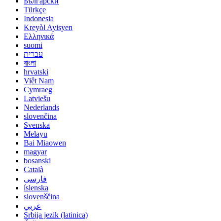
Български
Türkçe
Indonesia
Kreyòl Ayisyen
Ελληνικά
suomi
עברית
বাংলা
hrvatski
Việt Nam
Cymraeg
Latviešu
Nederlands
slovenčina
Svenska
Melayu
Bai Miaowen
magyar
bosanski
Català
فارسی
íslenska
slovenščina
عربي
Srbija jezik (latinica)