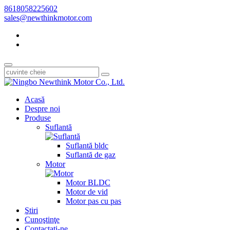
8618058225602
sales@newthinkmotor.com
Acasă
Despre noi
Produse
Suflantă
Suflantă bldc
Suflantă de gaz
Motor
Motor BLDC
Motor de vid
Motor pas cu pas
Ştiri
Cunoştinţe
Contactaţi-ne